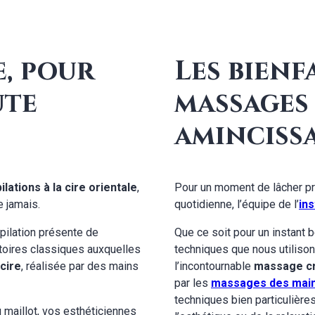
e, pour
Les bienf
ute
massages
aminciss
ilations à la cire
orientale
,
Pour un moment de lâcher pri
e jamais.
quotidienne, l’équipe de l’
in
’épilation présente de
Que ce soit pour un instant 
oires classiques auxquelles
techniques que nous utilison
 cire
, réalisée par des mains
l’incontournable
massage c
par les
massages des mai
techniques bien particulières
 maillot, vos esthéticiennes