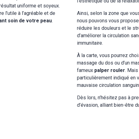
l’esthétique ou de la relaxati
 résultat uniforme et soyeux.
 l’utile à l’agréable et de
Ainsi, selon la zone que vous
ant soin de votre peau
.
nous pouvons vous proposer
réduire les douleurs et le st
d’améliorer la circulation s
immunitaire.
À la carte, vous pourrez ch
massage du dos ou d’un mass
fameux
palper rouler
. Mais
particulièrement indiqué en 
mauvaise circulation sanguine
Dès lors, n’hésitez pas à p
d’évasion, alliant bien-être d