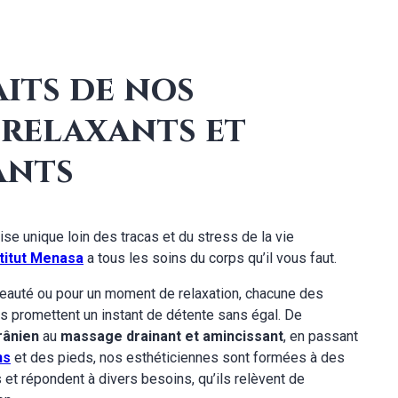
aits de nos
 relaxants et
ants
se unique loin des tracas et du stress de la vie
stitut Menasa
a tous les soins du corps qu’il vous faut.
beauté ou pour un moment de relaxation, chacune des
s promettent un instant de détente sans égal. De
rânien
au
massage drainant
et amincissant
, en passant
ns
et des pieds, nos esthéticiennes sont formées à des
 et répondent à divers besoins, qu’ils relèvent de